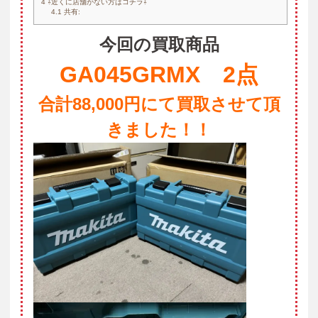
4
⇩近くに店舗がない方はコチラ⇩
4.1
共有:
今回の買取商品
GA045GRMX 2点
合計88,000円にて買取させて頂
きました！！