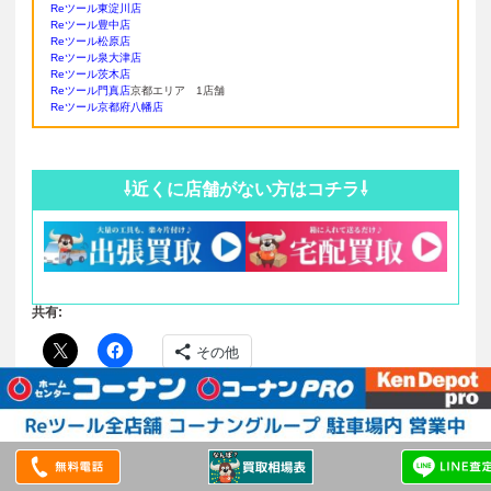
Reツール東淀川店
Reツール豊中店
Reツール松原店
Reツール泉大津店
Reツール茨木店
Reツール門真店
京都エリア 1店舗
Reツール京都府八幡店
⇩近くに店舗がない方はコチラ⇩
共有:
その他