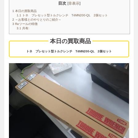
目次
[
非表示
]
1
本日の買取商品
1.1
トネ プレセット型トルクレンチ T4MN200-QL 2個セット
2
～お客様とのやりとりのご紹介～
3
Reツールの特徴
3.1
共有:
本日の買取商品
トネ プレセット型トルクレンチ T4MN200-QL 2個セット