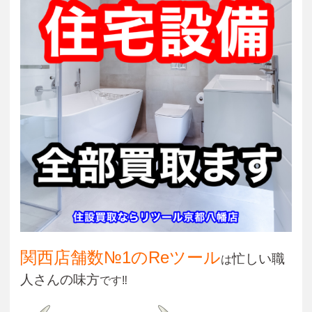
関西店舗数№1のReツール
忙しい職
は
人さんの味方
です‼