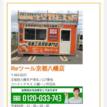
Reツール京都八幡店
〒663-8227
京都府八幡市戸津谷ノ口7番地
コーナンＰＲＯ 八幡一ノ坪店内
営業時間：11：00～19：00