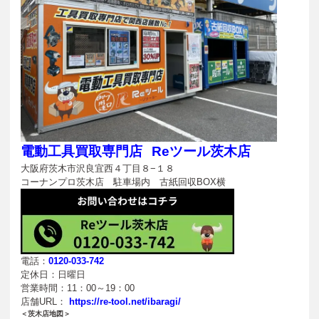
電動工具買取専門店
Reツール茨木店
大阪府茨木市沢良宜西４丁目８−１８
コーナンプロ茨木店 駐車場内 古紙回収BOX横
電話：
0120-033-742
定休日：日曜日
営業時間：11：00～19：00
店舗URL：
https://re-tool.net/ibaragi/
＜茨木店地図＞