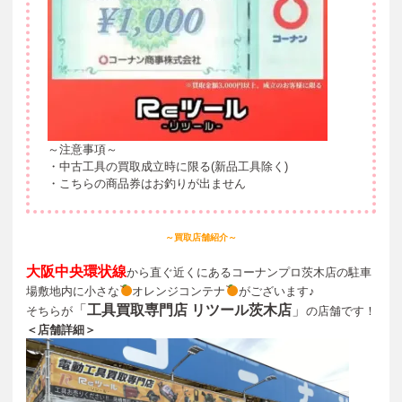
～注意事項～
・中古工具の買取成立時に限る(新品工具除く)
・こちらの商品券はお釣りが出ません
～買取店舗紹介～
大阪中央環状線
から直ぐ近くにあるコーナンプロ茨木店の駐車
場敷地内に小さな
オレンジコンテナ
がございます♪
「
工具買取専門店 リツール茨木店
」
そちらが
の店舗です！
＜店舗詳細＞