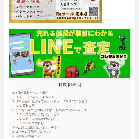
目次
[
非表示
]
1
5月の買取イベント紹介
1.1
～ ルーレットイベント～
2
［中古品］ 新ダイワのバンドソー RB120FV を買取
2.1
買取金額
3
どんな工具でも買取ります。お気軽にお持込み下さい。
3.1
工具無償引き取りサービス
3.2
査定中にお出かけOK！
3.3
ご不安であれば…
4
⇩近くに店舗がない方はコチラ⇩
5
コーナン商品券プレゼント
6
～買取店舗紹介～