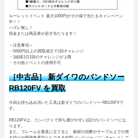
ルーレットイベント 最大1000円がその場で当たるキャンペーン
中！！
ハズレ無し！
現金または商品券が必ず当たります！
～注意事項～
・5000円以上の買取成立で1回チャレンジ
・1組様1日1回のチャレンジが上限
・その他イベントの併用不可
［中古品］
新ダイワのバンドソー
RB120FV を買取
今回お持ち込み頂いた工具は新ダイワのバンドソー RB120FVで
す。
RB120FVは、コンパクトで持ち運びやすい設計のバンドソーにな
ります。
また、フレームを垂直に立てると、板材の切断やテーブル上での突
き切りや簡易角度切りもできる縦型バンドソー（コンター）として