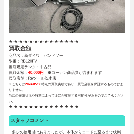
★-★-★-★-★-★-★-★-★-★-★-★-★-★
買取金額
商品名：新ダイワ バンドソー
型番：RB120FV
当店規定ランク：中古品
買取金額：
40,000円
※コーナン商品券が含まれます
買取店舗：Reツール茨木店
※こちらは
2024/05/08
時点の買取実績であり、買取金額を保証するものではあ
りません。
当店の在庫状況や時期によって金額が変動する可能性があるのでご了承くださ
い。
★-★-★-★-★-★-★-★-★-★-★-★-★-★
スタッフコメント
多少の使用感はありましたが、本体からコードに至るまで状態