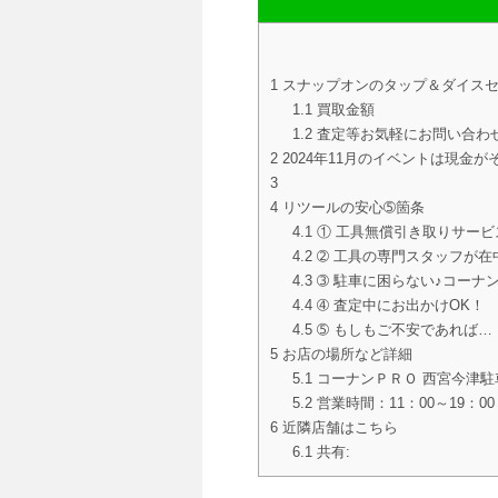
1
スナップオンのタップ＆ダイスセット
1.1
買取金額
1.2
査定等お気軽にお問い合わ
2
2024年11月のイベントは現金
3
4
リツールの安心➄箇条
4.1
① 工具無償引き取りサービ
4.2
➁ 工具の専門スタッフが在
4.3
➂ 駐車に困らない♪コーナ
4.4
➃ 査定中にお出かけOK！
4.5
➄ もしもご不安であれば…
5
お店の場所など詳細
5.1
コーナンＰＲＯ 西宮今津駐
5.2
営業時間：11：00～19：00
6
近隣店舗はこちら
6.1
共有: