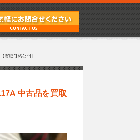
た！【買取価格公開】
117A 中古品を買取
】