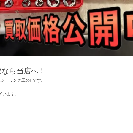
取なら当店へ！
元シーリング工のHです。
ざいます。