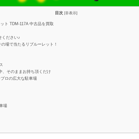
目次
[
非表示
]
 TDM-117A 中古品を買取
せください♪
がその場で当たるリブルーレット！
ス
中、そのままお持ち頂くだけ
ンプロの広大な駐車場
車場