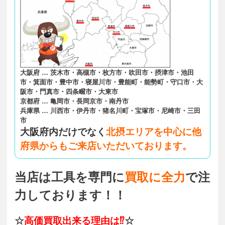
大阪府 … 茨木市・高槻市・枚方市・吹田市・摂津市・池田
市・箕面市・豊中市・寝屋川市・豊能町・能勢町・守口市・大
阪市・門真市・四条畷市・大東市
京都府 … 亀岡市・長岡京市・南丹市
兵庫県 … 川西市・伊丹市・猪名川町・宝塚市・尼崎市・三田
市
大阪府内だけでなく
北摂エリアを中心に他
府県からもご来店いただいております。
当店は工具を専門に
買取に全力
で注
力しております！！
☆
高価買取出来る理由は⁉
☆