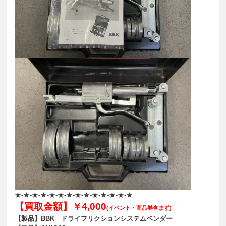
★-★-★-★-★-★-★-★-★-★-★-★-★-★
【買取金額】￥4
,000
(イベント・商品券含まず)
【製品】BBK ドライフリクションシステムベンダー