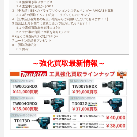
2.3
無償引き取りサービス
2.4
査定中にお出かけOK！
3
［中古品］BBKのドライフリクションシステムベンダー AMICA3を買取
3.1
3月の買取イベント紹介 ～ リブルくんのトランプ～
4
【茨木店は各方面の幅広い地域からご利用いただいております！！】
5
当店は工具を専門に買取に全力で注力しております！！
5.1
☆高価買取出来る理由は⁉☆
5.2
☆仕事の合間に金額を知りたい!!☆
6
⇩近くに店舗がない方はコチラ⇩
7
コーナン商品券プレゼント
8
～買取店舗紹介～
8.1
共有:
～強化買取最新情報～