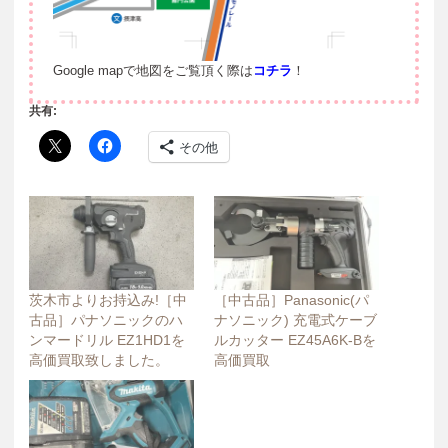
Google mapで地図をご覧頂く際は
コチラ
！
共有:
その他
茨木市よりお持込み!［中
［中古品］Panasonic(パ
古品］パナソニックのハ
ナソニック) 充電式ケーブ
ンマードリル EZ1HD1を
ルカッター EZ45A6K-Bを
高価買取致しました。
高価買取