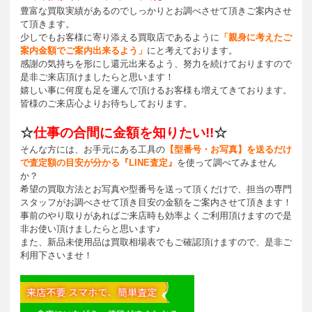
豊富な買取実績があるのでしっかりとお調べさせて頂きご案内させ
て頂きます。
少しでもお客様に寄り添える買取店であるように
「親身に考えたご
案内金額でご案内出来るよう」
にと考えております。
感謝の気持ちを形にし還元出来るよう、努力を続けておりますので
是非ご来店頂けましたらと思います！
嬉しい事に何度も足を運んで頂けるお客様も増えてきております。
皆様のご来店心よりお待ちしております。
☆
仕事の合間に金額を知りたい!!
☆
そんな方には、お手元にある工具の
【型番号・お写真】を送るだけ
で査定額の目安が分かる『LINE査定』
を使って調べてみません
か？
希望の買取方法とお写真や型番号を送って頂くだけで、担当の専門
スタッフがお調べさせて頂き目安の金額をご案内させて頂きます！
事前のやり取りがあればご来店時も効率よくご利用頂けますので是
非お使い頂けましたらと思います♪
また、新品未使用品は買取相場表でもご確認頂けますので、是非ご
利用下さいませ！