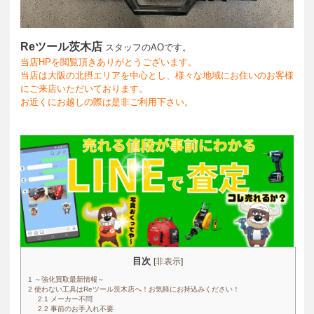
Reツール茨木店
スタッフのAOです。
当店HPを閲覧頂きありがとうございます。
当店は大阪の北摂エリアを中心とし、様々な地域にお住いのお客様
にご来店いただいております。
お近くにお越しの際は是非ご利用下さい。
目次
[
非表示
]
1
～強化買取最新情報～
2
使わない工具はReツール茨木店へ！お気軽にお持込みください！
2.1
メーカー不問
2.2
事前のお手入れ不要