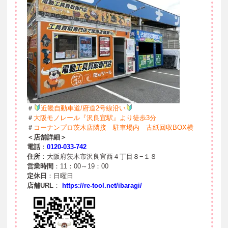
＃
近畿自動車道/府道2号線沿い
＃
大阪モノレール『沢良宜駅』より徒歩3分
＃
コーナンプロ茨木店隣接 駐車場内 古紙回収BOX横
＜店舗詳細＞
電話
：
0120-033-742
住所
：大阪府茨木市沢良宜西４丁目８−１８
営業時間
：11：00～19：00
定休日
：日曜日
店舗URL
：
https://re-tool.net/ibaragi/