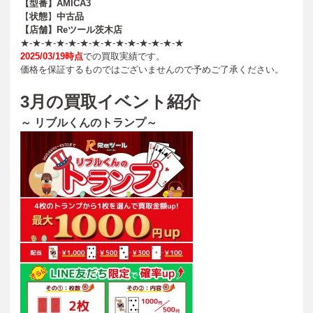
【型番】AMICA3
【
状態
】
中古品
【店舗】Reツール茨木店
★-★-★-★-★-★-★-★-★-★-★-★-★-★
2025/03/19時点
での買取実績です。
価格を保証するものではございませんので予めご了承ください。
3
月の買取イベント紹介
～ リブルくんのトランプ～