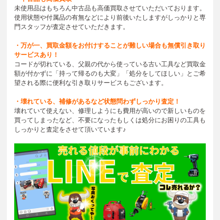
未使用品はもちろん中古品も高価買取させていただいております。
使用状態や付属品の有無などにより前後いたしますがしっかりと専
門スタッフが査定させていただきます。
・万が一、買取金額をお付けすることが難しい場合も無償引き取り
サービスあり！
コードが切れている、父親の代から使っている古い工具など買取金
額が付かずに「持って帰るのも大変」「処分をしてほしい」とご希
望される際に便利な引き取りサービスもございます。
・壊れている、補修があるなど状態問わずしっかり査定！
壊れていて使えない、修理しようにも費用が高いので新しいものを
買ってしまったなど、不要になったもしくは処分にお困りの工具も
しっかりと査定をさせて頂いています♪