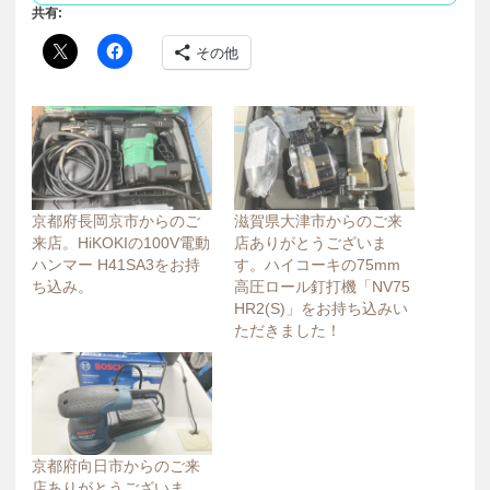
共有:
その他
京都府長岡京市からのご
滋賀県大津市からのご来
来店。HiKOKIの100V電動
店ありがとうございま
ハンマー H41SA3をお持
す。ハイコーキの75mm
ち込み。
高圧ロール釘打機「NV75
HR2(S)」をお持ち込みい
ただきました！
京都府向日市からのご来
店ありがとうございま