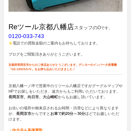
Reツール京都八幡店
スタッフのO
です。
0120-033-743
電話での買取金額のご案内もお待ちしております。
ブログをご閲覧頂きありがとうございます。
京都府長岡京市からのご来店ありがとうございます。デンヨーのインバータ発電機
「GE-1800SS-IV」をお持ち込みいただきました！
京都八幡一ノ坪で営業中のリツール八幡店ですがグーグルマップや
HPでお探しをいただき、遠方からもご利用いただいております。
長岡京市、向日市、大山崎町
からもお越し頂いています。
お住いの場所や御来店されるお時間・渋滞などにより異なります
が、
長岡京市
からですと
お車で
約20分～30分
ほどでお越しいただ
けます。
・中古品も高価買取