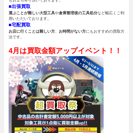
もお立ち寄り頂いております。
■出張買取
運ぶことが難しい大型工具
や
倉庫整理後の工具処分
など幅広くご利
用いただいております。
■宅配買取
お店に行くことは難しい方
、
お時間がない方
にもおすすめの買取方
法です。
4
月は買取金額アップイベント！！