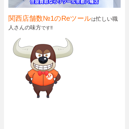
関西店舗数№1のReツール
忙しい職
は
人さんの味方
です‼