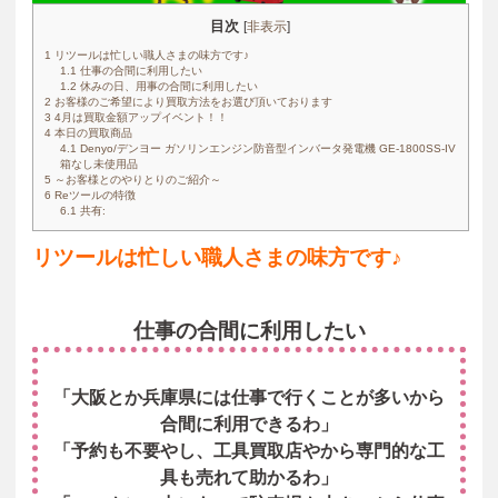
目次
[
非表示
]
1
リツールは忙しい職人さまの味方です♪
1.1
仕事の合間に利用したい
1.2
休みの日、用事の合間に利用したい
2
お客様のご希望により買取方法をお選び頂いております
3
4月は買取金額アップイベント！！
4
本日の買取商品
4.1
Denyo/デンヨー ガソリンエンジン防音型インバータ発電機 GE-1800SS-IV
箱なし未使用品
5
～お客様とのやりとりのご紹介～
6
Reツールの特徴
6.1
共有:
リツールは忙しい職人さまの味方です♪
仕事の合間に利用したい
「大阪とか兵庫県には仕事で行くことが多いから
合間に利用できるわ」
「予約も不要やし、工具買取店やから専門的な工
具も売れて助かるわ」