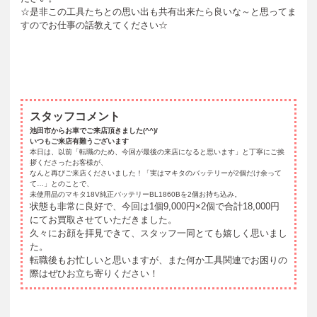
☆是非この工具たちとの思い出も共有出来たら良いな～と思ってま
すのでお仕事の話教えてください☆
スタッフコメント
池田市からお車でご来店頂きました(^^)/
いつもご来店有難うございます
本日は、以前「転職のため、今回が最後の来店になると思います」と丁寧にご挨
拶くださったお客様が、
なんと再びご来店くださいました！「実はマキタのバッテリーが2個だけ余って
て…」とのことで、
未使用品のマキタ18V純正バッテリーBL1860Bを2個お持ち込み。
状態も非常に良好で、今回は1個9,000円×2個で合計18,000円
にてお買取させていただきました。
久々にお顔を拝見できて、スタッフ一同とても嬉しく思いまし
た。
転職後もお忙しいと思いますが、また何か工具関連でお困りの
際はぜひお立ち寄りください！