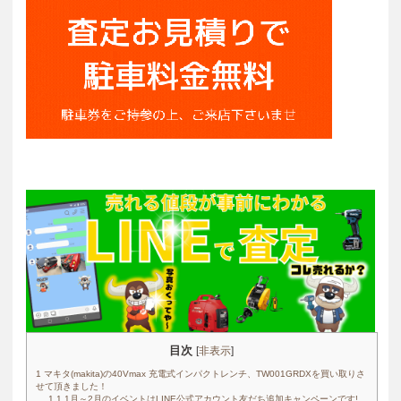
目次
[
非表示
]
1
マキタ(makita)の40Vmax 充電式インパクトレンチ、TW001GRDXを買い取りさ
せて頂きました！
1.1
1月～2月のイベントはLINE公式アカウント友だち追加キャンペーンです!