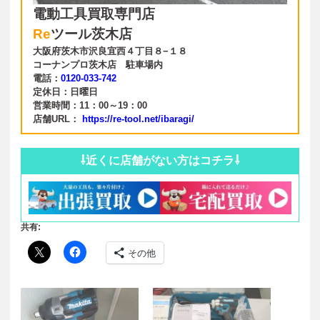
電動工具買取専門店
Re
ツール茨木店
大阪府茨木市沢良宜西４丁目８−１８
コーナンプロ茨木店 駐車場内
電話
：
0120-033-742
定休日：日曜日
営業時間：11
：00～19
：00
店舗URL：
https://re-tool.net/ibaragi/
⇩近くに店舗がない方はコチラ⇩
共有:
その他