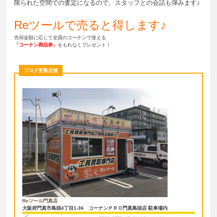
限られた空間での査定になるので、スタッフとの会話も弾みます♪
Reツールで売ると得します♪
売却金額に応じて全国のコーナンで使える
「コーナン商品券」
をもれなくプレゼント！
ブログ更新店舗
Reツール門真店
大阪府門真市島頭4丁目1-36
コーナンＰＲＯ門真島頭店 駐車場内