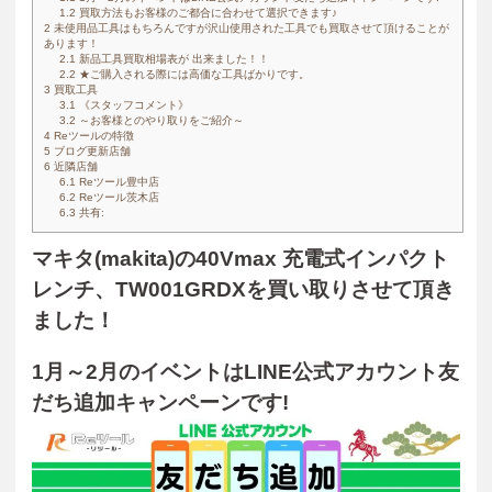
1.2
買取方法もお客様のご都合に合わせて選択できます♪
2
未使用品工具はもちろんですが沢山使用された工具でも買取させて頂けることが
あります！
2.1
新品工具買取相場表が 出来ました！！
2.2
★ご購入される際には高価な工具ばかりです。
3
買取工具
3.1
《スタッフコメント》
3.2
～お客様とのやり取りをご紹介～
4
Reツールの特徴
5
ブログ更新店舗
6
近隣店舗
6.1
Reツール豊中店
6.2
Reツール茨木店
6.3
共有:
マキタ(makita)の40Vmax 充電式インパクト
レンチ、TW001GRDXを買い取りさせて頂き
ました！
1月～2月のイベントはLINE公式アカウント友
だち追加キャンペーンです!