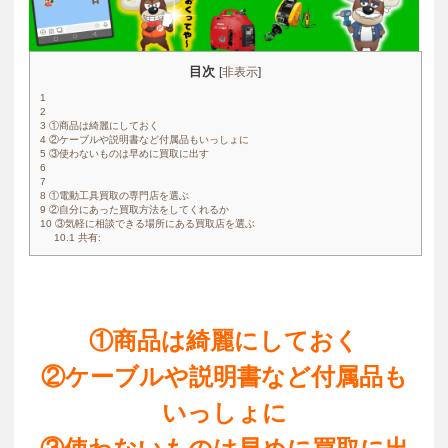
目次
[
非表示
]
1
2
3
①商品は綺麗にしておく
4
②ケーブルや説明書など付属品もいっしょに
5
③使わないものは早めに買取に出す
6
7
8
①電動工具買取の専門店を選ぶ
9
②自分にあった買取方法をしてくれるか
10
③気軽に相談できる場所にある買取店を選ぶ
10.1
共有:
①商品は綺麗にしておく
②ケーブルや説明書など付属品も
いっしょに