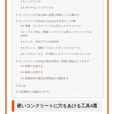
1.3
ハンマドリル
1.4
ダイヤモンドコアドリル
2
コンクリートの穴あけ時に必要な専用ビットの選び方
3
コンクリートへ穴があけられるおすすめビット5選
3.1
髙儀 コンクリートドリル刃セット(ストレート)
3.2
トラスコ中山 軽量ハンマードリル用コンクリートドリル
(SDS)
3.3
ユニカ SDSプラスUX(SDS)
3.4
ボッシュ 振動ドリルビットセット(ストレート)
3.5
ハウスビーエム ギザ軸コンクリートドリル(ストレート)
4
コンクリートへの穴あけ時の注意点！賃貸の場合はどうする？
4.1
粉塵に注意する
4.2
騒音に注意する
4.3
賃貸住宅の場合は管理会社に確認する
5
まとめ
6
工具買取のご相談はコチラ!
硬いコンクリートに穴をあける工具4選