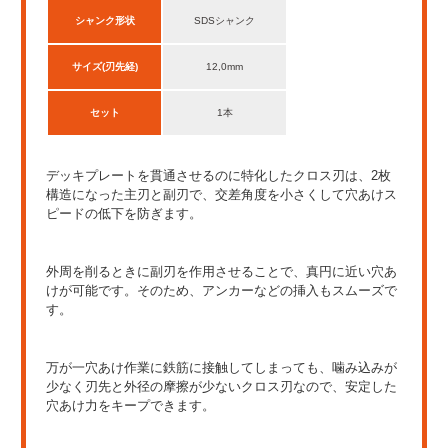
シャンク形状
SDSシャンク
サイズ(刃先経)
12,0mm
セット
1本
デッキプレートを貫通させるのに特化したクロス刃は、2枚
構造になった主刃と副刃で、交差角度を小さくして穴あけス
ピードの低下を防ぎます。
外周を削るときに副刃を作用させることで、真円に近い穴あ
けが可能です。そのため、アンカーなどの挿入もスムーズで
す。
万が一穴あけ作業に鉄筋に接触してしまっても、噛み込みが
少なく刃先と外径の摩擦が少ないクロス刃なので、安定した
穴あけ力をキープできます。