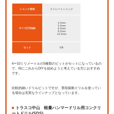
シャンク形状
ストレートシャンク
4.0mm
5.0mm
サイズ(刃先経)
6.0mm
8.0mm
10.0mm
セット
5本
4〜10ミリメートルの5種類のビットがセットになっているの
で、特にこれからDIYを始めようと考えている方におすすめ
です。
比較的細いドリルビットですが、普段振動ドリルを使ってい
る場合は充実なラインナップとなっています。
トラスコ中山 軽量ハンマードリル用コンクリ
ートドリル(SDS)