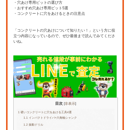
・穴あけ専用ビットの選び方
・おすすめ穴あけ専用ビット5選
・コンクリートに穴をあけるときの注意点
「コンクリートの穴あけについて知りたい！」という方に役
立つ内容になっているので、ぜひ最後まで読んでみてくださ
いね。
目次
[
非表示
]
1
硬いコンクリートに穴をあける工具4選
1.1
インパクトドライバ+六角軸シャンク
1.2
振動ドリル