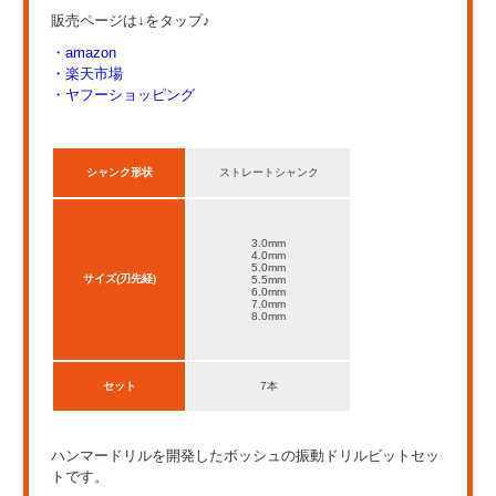
販売ページは↓をタップ♪
・amazon
・楽天市場
・ヤフーショッピング
シャンク形状
ストレートシャンク
3.0mm
4.0mm
5.0mm
サイズ(刃先経)
5.5mm
6.0mm
7.0mm
8.0mm
セット
7本
ハンマードリルを開発したボッシュの振動ドリルビットセッ
トです。