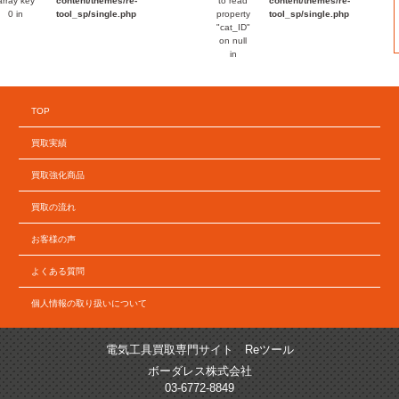
array key
content/themes/re-
to read
content/themes/re-
0 in
tool_sp/single.php
property
tool_sp/single.php
"cat_ID"
on null
in
TOP
買取実績
買取強化商品
買取の流れ
お客様の声
よくある質問
個人情報の取り扱いについて
電気工具買取専門サイト Reツール
ボーダレス株式会社
03-6772-8849