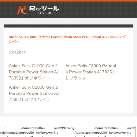
Anker Solix C1000 Portable Power Station Snow Peak Edition A1762N61-72 グ
リーン
2026.05.27
Anker Solix C1000 Gen 2
Anker Solix F3000 Portabl
Portable Power Station A1
e Power Station A178251
763521 オフホワイト
1 ブラック
Anker Solix C2000 Gen 2
Portable Power Station A1
783521 オフホワイト
:
/home/retool/re-
on
22
Warning
:
/home/retool/re-
on
22
ndefined
tool.net/public_html/wp/wp-
line
Attempt
tool.net/public_html/wp/wp-
line