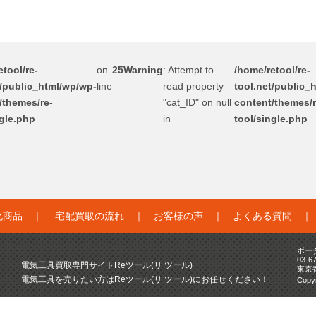
tool/re-
on
25
Warning
: Attempt to
/home/retool/re-
t/public_html/wp/wp-
line
read property
tool.net/public_
/themes/re-
"cat_ID" on null
content/themes/r
ngle.php
in
tool/single.php
化商品
｜
宅配買取の流れ
｜
お客様の声
｜
よくある質問
ボー
03-6
電気工具買取専門サイトReツール(リ ツール)
東京
電気工具を売りたい方はReツール(リ ツール)にお任せください！
Copyr