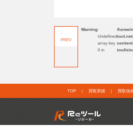
Warning
:
/home/re
-
Undefined
tool.ne
PREV
array key
content
0 in
tool/si
TOP
｜
買取実績
｜
買取強