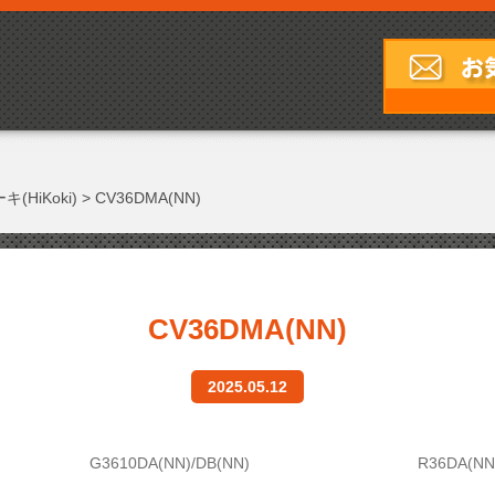
(HiKoki)
>
CV36DMA(NN)
CV36DMA(NN)
2025.05.12
G3610DA(NN)/DB(NN)
R36DA(NN