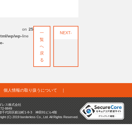
on
25
一
NEXT-
html/wp/wp-
line
覧
e-
へ
戻
る
｜
個人情報の取り扱うについて
｜
ダレス株式会社
772-8849
都千代田区鍛治町1-8-3 神田91ビル4階
ight (C) 2019 borderless Co., Ltd. All Rights Reserved.