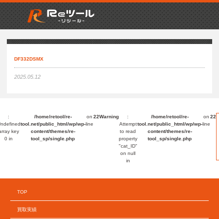
DF332DSMX
2025.05.12
:
/home/retool/re-
on
22
Warning
:
/home/retool/re-
on
22
ndefined
tool.net/public_html/wp/wp-
line
Attempt
tool.net/public_html/wp/wp-
line
array key
content/themes/re-
to read
content/themes/re-
0 in
tool_sp/single.php
property
tool_sp/single.php
"cat_ID"
on null
in
TOP
買取実績