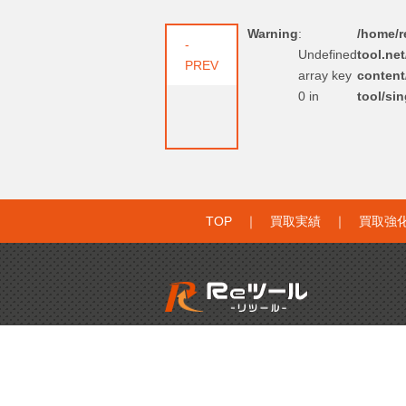
Warning
:
/home/re
-
Undefined
tool.ne
PREV
array key
content
0 in
tool/si
TOP
｜
買取実績
｜
買取強