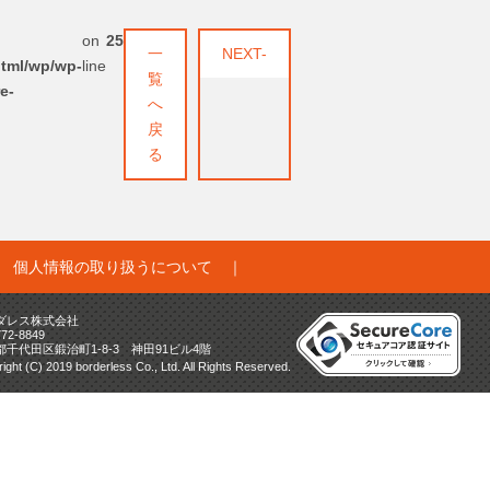
on
25
一
NEXT-
html/wp/wp-
line
覧
e-
へ
戻
る
｜
個人情報の取り扱うについて
｜
ダレス株式会社
772-8849
都千代田区鍛治町1-8-3 神田91ビル4階
ight (C) 2019 borderless Co., Ltd. All Rights Reserved.