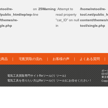
tool/re-
on
25
Warning
: Attempt to
/home/retool/re-
t/public_html/wp/wp-
line
read property
tool.net/public_
/themes/re-
"cat_ID" on null
content/themes/r
ngle.php
in
tool/single.php
化商品
｜
宅配買取の流れ
｜
お客様の声
｜
よくある質問
ボー
03-6
電気工具買取専門サイトReツール(リ ツール)
東京
電気工具を売りたい方はReツール(リ ツール)にお任せください！
Copyr