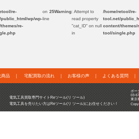
tool/re-
on
25
Warning
: Attempt to
/home/retool/re-
t/public_html/wp/wp-
line
read property
tool.net/public_
/themes/re-
"cat_ID" on null
content/themes/r
ngle.php
in
tool/single.php
化商品
｜
宅配買取の流れ
｜
お客様の声
｜
よくある質問
ボー
03-6
電気工具買取専門サイトReツール(リ ツール)
東京
電気工具を売りたい方はReツール(リ ツール)にお任せください！
Copyr