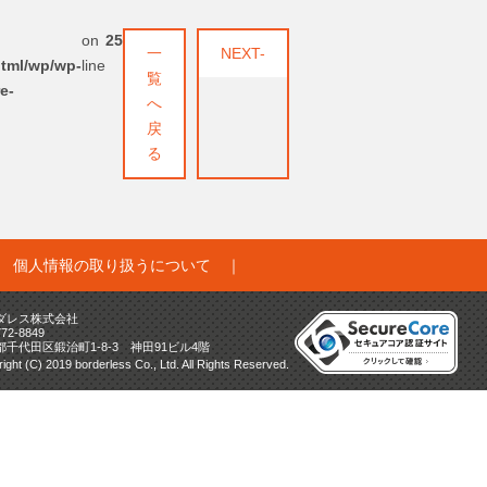
on
25
一
NEXT-
html/wp/wp-
line
覧
e-
へ
戻
る
｜
個人情報の取り扱うについて
｜
ダレス株式会社
772-8849
都千代田区鍛治町1-8-3 神田91ビル4階
ight (C) 2019 borderless Co., Ltd. All Rights Reserved.