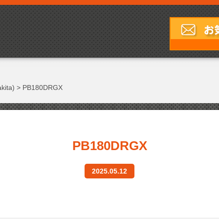
ita)
>
PB180DRGX
PB180DRGX
2025.05.12