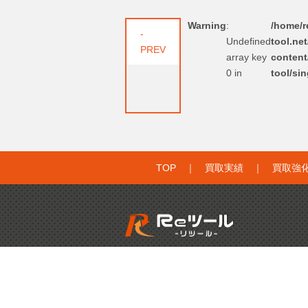
Warning
:
/home/re
-
Undefined
tool.ne
PREV
array key
content
0 in
tool/si
TOP
｜
買取実績
｜
買取強