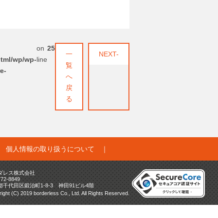
on
25
一
NEXT-
html/wp/wp-
line
覧
e-
へ
戻
る
｜
個人情報の取り扱うについて
｜
ダレス株式会社
772-8849
都千代田区鍛治町1-8-3 神田91ビル4階
ight (C) 2019 borderless Co., Ltd. All Rights Reserved.