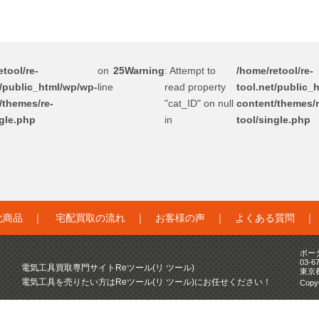
tool/re-
on
25
Warning
: Attempt to
/home/retool/re-
t/public_html/wp/wp-
line
read property
tool.net/public_
/themes/re-
"cat_ID" on null
content/themes/r
ngle.php
in
tool/single.php
化商品
｜
宅配買取の流れ
｜
お客様の声
｜
よくある質問
ボー
03-6
電気工具買取専門サイトReツール(リ ツール)
東京
電気工具を売りたい方はReツール(リ ツール)にお任せください！
Copyr