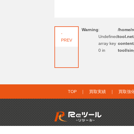
Warning
:
/home/re
-
Undefined
tool.ne
PREV
array key
content
0 in
tool/si
TOP
｜
買取実績
｜
買取強