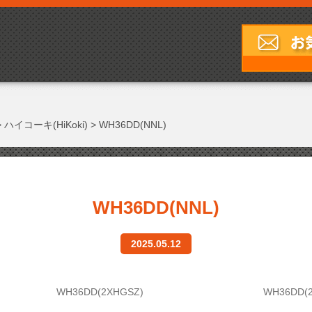
>
ハイコーキ(HiKoki)
>
WH36DD(NNL)
WH36DD(NNL)
2025.05.12
WH36DD(2XHGSZ)
WH36DD(