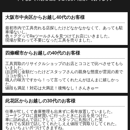
大阪市中央区からお越し40代のお客様
最初市内で工具売れる店探したけどなかなかなくて、あっても駐
車場ないし。
色々ググってReツールさんを見つけてお店にいきました。
現場が変わって不要になった工具を売りました。
四條畷市からお越しの40代のお客様
工具買取のリサイクルショップのお店とココとで比べさせてもら
いました。
ほぼ同じ金額だったけどスタッフさんの親身な態度が雲泥の差で
ココが良い！
職人の味方ですから！って言ってくれたんがほんまに嬉しかっ
た。
値段も満足！対応は大満足！後悔なし！さんきゅー
此花区からお越しの30代のお客様
仕事が忙しくて倉庫整理も出来ずに長年放置していました。
コーナンプロに資材買いに行ったときにお店を見つけた。
車に詰め込んで店に下して、スタッフに丸投げした笑
それでも笑顔で話してくれたしええ値段で買取りしてくれた。
ちょいちょい片づけてきますね。