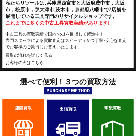
私たちリツールは､兵庫県西宮市と大阪府豊中市，大阪
市，松原市，泉大津市,茨木市，京都府八幡市で7店舗を
展開している工具専門のリサイクルショップです。
これまでに多くの中古工具買取実績があります!
中古工具の買取実績で国内No.1を目指して躍進中！
専門スタッフによる買取査定はスピーディかつ丁寧･安心な査定
でお客様のご期待にお答えいたします。
買取の流れを詳しく見る
お客様の声はこちら
選べて便利！
３
つ
の買取方法
PURCHASE METHOD
宅配買取
店頭買取
出張買取