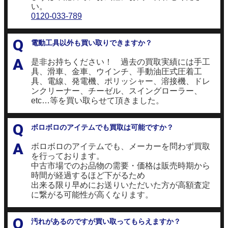
い。
0120-033-789
Q
電動工具以外も買い取りできますか？
A
是非お持ちください！ 過去の買取実績には手工
具、滑車、金車、ウインチ、手動油圧式圧着工
具、電線、発電機、ポリッシャー、溶接機、ドレ
ンクリーナー、チーゼル、スイングローラー、
etc…等を買い取らせて頂きました。
Q
ボロボロのアイテムでも買取は可能ですか？
A
ボロボロのアイテムでも、メーカーを問わず買取
を行っております。
中古市場でのお品物の需要・価格は販売時期から
時間が経過するほど下がるため
出来る限り早めにお送りいただいた方が高額査定
に繋がる可能性が高くなります。
Q
汚れがあるのですが買い取ってもらえますか？