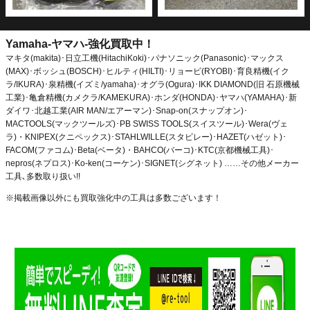
Yamaha-ヤマハ-強化買取中！
マキタ(makita)･日立工機(HitachiKoki)･パナソニック(Panasonic)･マックス
(MAX)･ボッシュ(BOSCH)･ヒルティ(HILTI)･リョービ(RYOBI)･育良精機(イク
ラ/IKURA)･泉精機(イズミ/yamaha)･オグラ(Ogura)･IKK DIAMOND(旧 石原機械
工業)･亀倉精機(カメクラ/KAMEKURA)･ホンダ(HONDA)･ヤマハ(YAMAHA)･新
ダイワ･北越工業(AIR MAN/エアーマン)･Snap-on(スナップオン)･
MACTOOLS(マックツールズ)･PB SWISS TOOLS(スイスツール)･Wera(ヴェ
ラ)・KNIPEX(クニペックス)･STAHLWILLE(スタビレー)･HAZET(ハゼット)･
FACOM(ファコム)･Beta(ベータ)・BAHCO(バーコ)･KTC(京都機械工具)･
nepros(ネプロス)･Ko-ken(コーケン)･SIGNET(シグネット) ……その他メーカー
工具､多数取り扱い!!
※掲載画像以外にも買取強化中の工具は多数ございます！