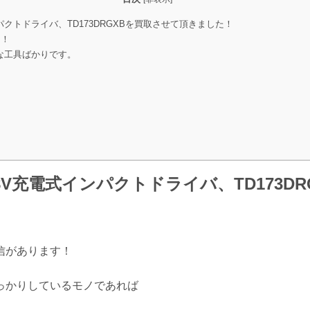
インパクトドライバ、TD173DRGXBを買取させて頂きました！
！！
な工具ばかりです。
の18V充電式インパクトドライバ、TD173D
信があります！
っかりしているモノであれば