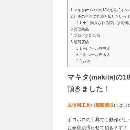
1
マキタ(makita)の18V充電式
2
仕事の合間に金額を知りたいっ
2.1
★ご購入される際には高価
3
買取商品
4
ブログ更新店舗
5
近隣店舗
5.1
Reツール豊中店
5.2
Reツール茨木店
5.3
共有:
マキタ(makita)
頂きました！
未使用工具
の
高額買取
には自
ボロボロの工具でも動作がし
お値段頑張らせて頂きます！