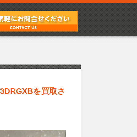
73DRGXBを買取さ