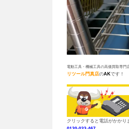
電動工具・機械工具
の高価買取専門
リツール門真店
の
AK
です！
クリックすると電話がかかり
0120-033-467