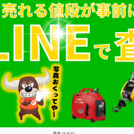
目次
[
非表示
]