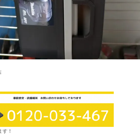
店
ます！