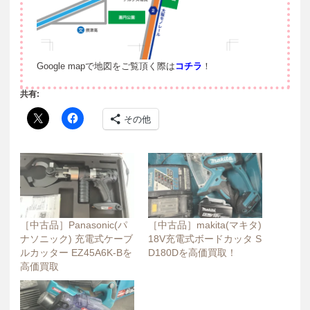
Google mapで地図をご覧頂く際は
コチラ
！
共有:
その他
［中古品］Panasonic(パ
［中古品］makita(マキタ)
ナソニック) 充電式ケーブ
18V充電式ボードカッタ S
ルカッター EZ45A6K-Bを
D180Dを高価買取！
高価買取