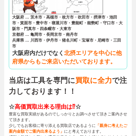
大阪府 … 茨木市・高槻市・枚方市・吹田市・摂津市・池田
市・箕面市・豊中市・寝屋川市・豊能町・能勢町・守口市・大
阪市・門真市・四条畷市・大東市
京都府 … 亀岡市・長岡京市・南丹市
兵庫県 … 川西市・伊丹市・猪名川町・宝塚市・尼崎市・三田
市
大阪府内だけでなく
北摂エリアを中心に他
府県からもご来店いただいております。
当店は工具を専門に
買取に全力
で注
力しております！！
☆
高価買取出来る理由は⁉
☆
豊富な買取実績があるのでしっかりとお調べさせて頂きご案内させ
て頂きます。
少しでもお客様に寄り添える買取店であるように
「親身に考えたご
案内金額でご案内出来るよう」
にと考えております。