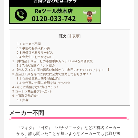
目次
[
非表示
]
0.1
メーカー不問
0.2
事前のお手入れ不要
0.3
無償引き取りサービス
0.4
査定中にお出かけOK！
1
［中古品］リョービの小型手押カンナ HL-6Aを高価買取
1.1
7月の買取イベント紹介
2
【茨木店は各方面の幅広い地域からご利用いただいております！！】
3
当店は工具を専門に買取に全力で注力しております！！
3.1
☆高価買取出来る理由は⁉☆
3.2
☆仕事の合間に金額を知りたい!!☆
4
⇩近くに店舗がない方はコチラ⇩
5
コーナン商品券プレゼント
6
～買取店舗紹介～
6.1
共有:
メーカー不問
『マキタ』『日立』『パナソニック』などの有名メーカー
から、誰も聞いたことが無いようなメーカーでもお取り扱