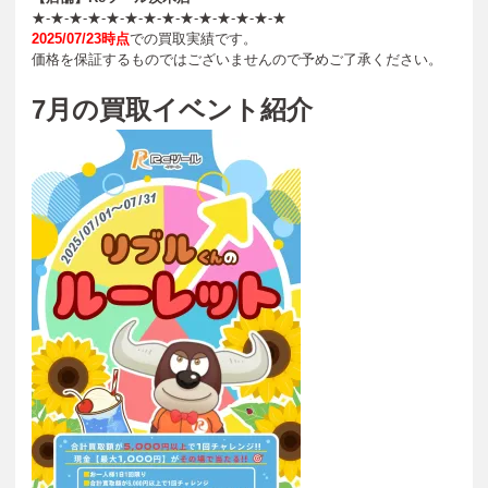
★-★-★-★-★-★-★-★-★-★-★-★-★-★
2025/07/23
時点
での買取実績です。
価格を保証するものではございませんので予めご了承ください。
7
月の買取イベント紹介