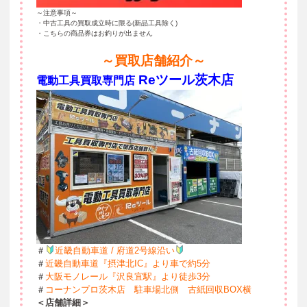
～注意事項～
・中古工具の買取成立時に限る(新品工具除く)
・こちらの商品券はお釣りが出ません
～買取店舗紹介～
Reツール茨木店
電動工具買取専門店
＃
近畿自動車道 / 府道2号線沿い
＃
近畿自動車道『
摂津北IC』より車で約5分
＃
大阪モノレール『沢良宜駅』より徒歩3分
＃
コーナンプロ茨木店 駐車場北側 古紙回収BOX横
＜店舗詳細＞