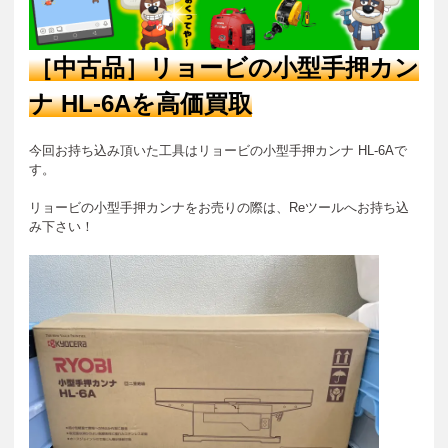
［中古品］リョービの小型手押カン
ナ HL-6A
を高価買取
今回お持ち込み頂いた工具はリョービの小型手押カンナ HL-6Aで
す。
リョービの小型手押カンナをお売りの際は、Reツールへお持ち込
み下さい！