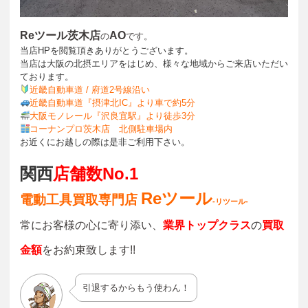
Reツール茨木店
AO
の
です。
当店HPを閲覧頂きありがとうございます。
当店は大阪の北摂エリアをはじめ、様々な地域からご来店いただい
ております。
近畿自動車道 / 府道2号線沿い
近畿自動車道『
摂津北IC』より車で約5分
大阪モノレール『沢良宜駅』より徒歩3分
コーナンプロ茨木店 北側駐車場内
お近くにお越しの際は是非ご利用下さい。
関西
店舗数No.1
Reツール
電動工具買取専門店
-リツール-
常にお客様の心に寄り添い、
業界トップクラス
の
買取
金額
をお約束致します!!
引退するからもう使わん！