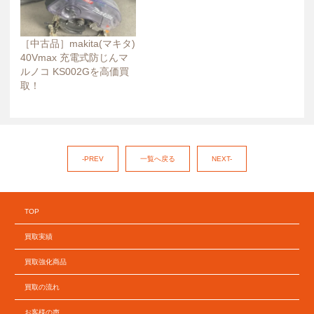
［中古品］makita(マキタ)
40Vmax 充電式防じんマ
ルノコ KS002Gを高価買
取！
-PREV
一覧へ戻る
NEXT-
TOP
買取実績
買取強化商品
買取の流れ
お客様の声