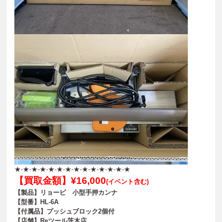
★-★-★-★-★-★-★-★-★-★-★-★-★-★
【買取金額】¥16,000
(イベント含む)
【製品】リョービ 小型手押カンナ
【型番】HL-6A
【付属品】プッシュブロック2個付
【店舗】
Reツール茨木店