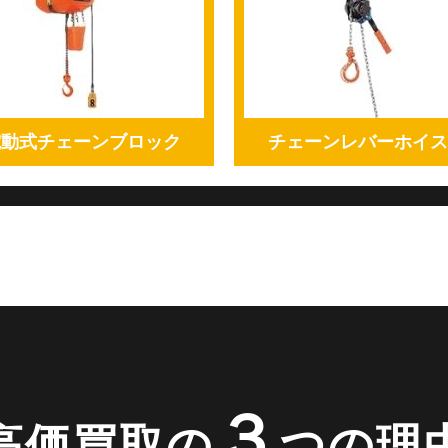
電動式チェーンブロック
チェーンレバーホイス
３
高価買取の
つ
の理