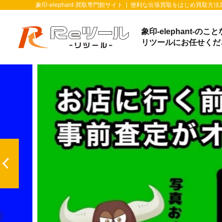
象印-elephant-買取専門館サイト
|
便利な出張買取をはじめ買取方法
象印-elephant-のこ
リツールにお任せくだ